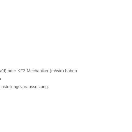
/w/d) oder KFZ Mechaniker (m/w/d) haben
n
Einstellungsvoraussetzung.