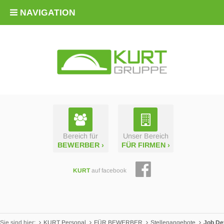
NAVIGATION
Bereich für
Unser Bereich
BEWERBER ›
FÜR FIRMEN ›
KURT
auf facebook
Sie sind hier:
KURT Personal
FÜR BEWERBER
Stellenangebote
Job Det