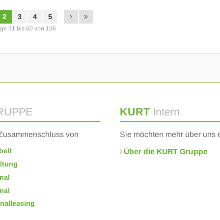
2
3
4
5
äge 31 bis 60 von 136
RUPPE
KURT
Intern
n Zusammenschluss von
Sie möchten mehr über uns 
beit
Über die KURT Gruppe
ltung
nal
nal
nalleasing