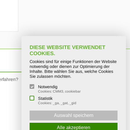
DIESE WEBSITE VERWENDET
COOKIES.
Cookies sind für einige Funktionen der Website
KURT
Social Media
notwendig oder dienen zur Optimierung der
Inhalte. Bitte wählen Sie aus, welche Cookies
Sie zulassen möchten.
erfahren?
Hier finden Sie uns auf facebook:
Notwendig
KURT Gruppe
Cookies: CMM3, cookiebar
Statistik
Cookies: _ga, _gat, _gid
Auswahl speichern
Alle akzeptieren