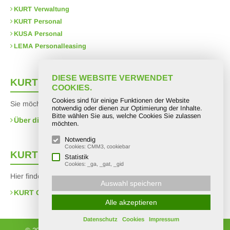
KURT Verwaltung
KURT Personal
KUSA Personal
LEMA Personalleasing
DIESE WEBSITE VERWENDET
KURT
Intern
COOKIES.
Cookies sind für einige Funktionen der Website
Sie möchten mehr über uns erfahren?
notwendig oder dienen zur Optimierung der Inhalte.
Bitte wählen Sie aus, welche Cookies Sie zulassen
Über die KURT Gruppe
möchten.
Notwendig
Cookies: CMM3, cookiebar
KURT
Social Media
Statistik
Cookies: _ga, _gat, _gid
Hier finden Sie uns auf facebook:
Auswahl speichern
KURT Gruppe
Alle akzeptieren
Datenschutz
Cookies
Impressum