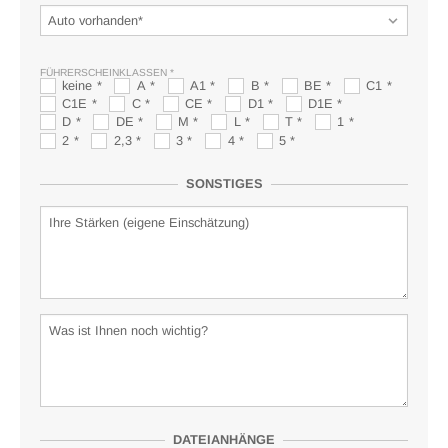
FÜHRERSCHEINKLASSEN
keine
A
A1
B
BE
C1
C1E
C
CE
D1
D1E
D
DE
M
L
T
1
2
2,3
3
4
5
SONSTIGES
DATEIANHÄNGE