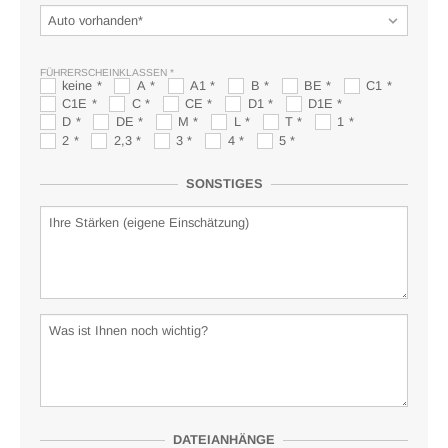
FÜHRERSCHEINKLASSEN
keine
A
A1
B
BE
C1
C1E
C
CE
D1
D1E
D
DE
M
L
T
1
2
2,3
3
4
5
SONSTIGES
DATEIANHÄNGE